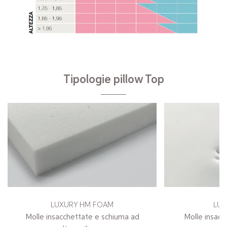
Tipologie pillow Top
LUXURY HM FOAM
LUX
Molle insacchettate e schiuma ad
Molle insacc