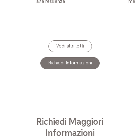
alta resilienza
memo
Vedi altri letti
Richiedi Informazioni
Richiedi Maggiori
Informazioni