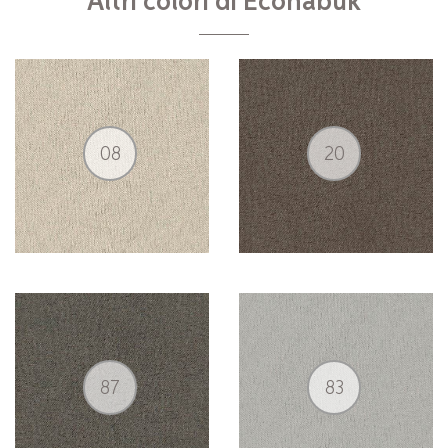
Altri colori di Econabuk
08
20
87
83