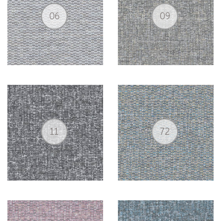
06
09
11
72