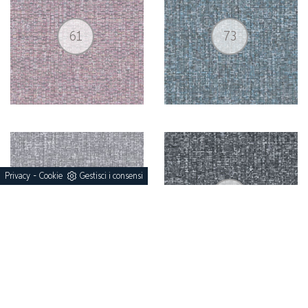
61
73
-
Privacy
Cookie
Gestisci i consensi
84
90