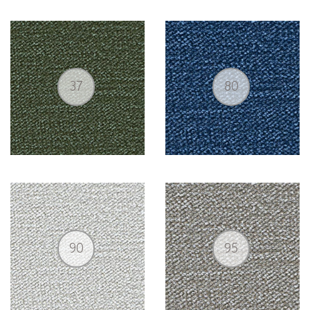
37
80
90
95