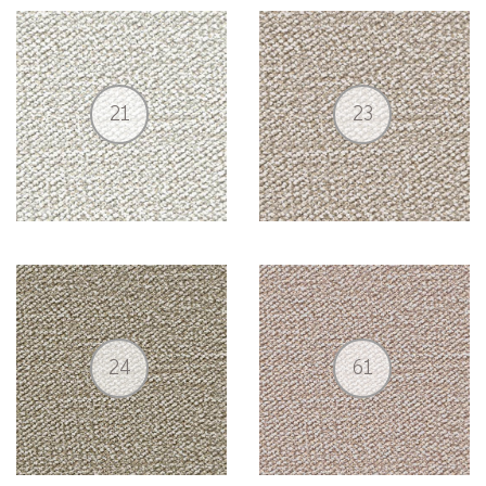
21
23
24
61