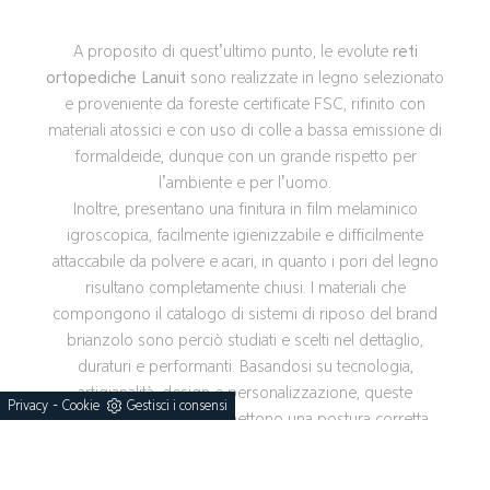
A proposito di quest’ultimo punto, le evolute
reti
ortopediche Lanuit
sono realizzate in legno selezionato
e proveniente da foreste certificate FSC, rifinito con
materiali atossici e con uso di colle a bassa emissione di
formaldeide, dunque con un grande rispetto per
l’ambiente e per l’uomo.
Inoltre, presentano una finitura in film melaminico
igroscopica, facilmente igienizzabile e difficilmente
attaccabile da polvere e acari, in quanto i pori del legno
risultano completamente chiusi. I materiali che
compongono il catalogo di sistemi di riposo del brand
brianzolo sono perciò studiati e scelti nel dettaglio,
duraturi e performanti. Basandosi su tecnologia,
artigianalità, design e personalizzazione, queste
-
Privacy
Cookie
Gestisci i consensi
moderne basi letto permettono una postura corretta
qualsiasi sia la posizione abituale per dormire e la
specifica necessità di salute.